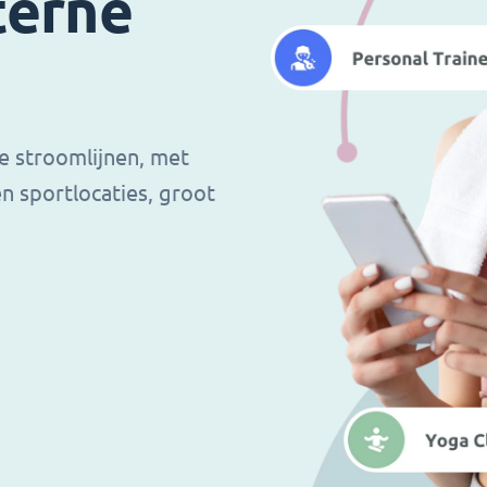
terne
e stroomlijnen, met
en sportlocaties, groot