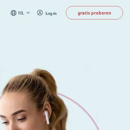
gratis proberen
NL
Log in