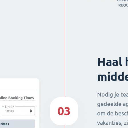
Haal 
midd
Nodig je te
gedeelde ag
03
om de besch
vakanties, z