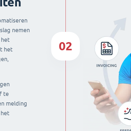
iten
tomatiseren
beslag nemen
 het
02
t het
gen,
igen
f te
een melding
 het