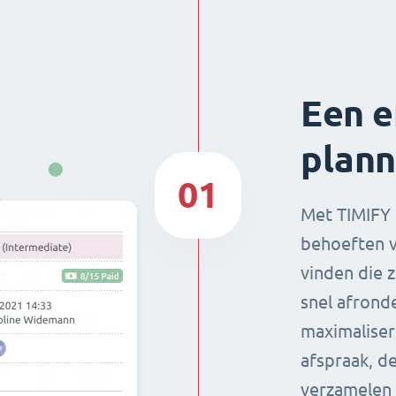
Een e
plann
01
Met TIMIFY 
behoeften v
vinden die 
snel afronde
maximaliser
afspraak, d
verzamelen 