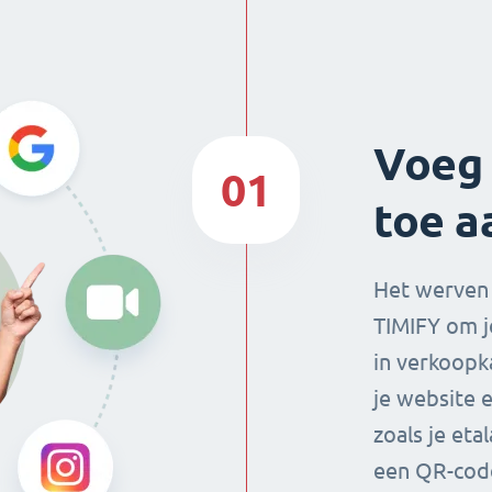
Voeg 
01
toe a
Het werven 
TIMIFY om j
in verkoopk
je website e
zoals je eta
een QR-code