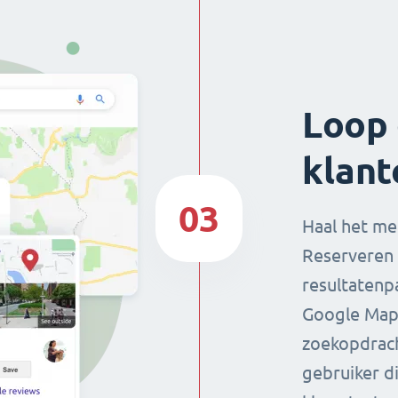
Loop 
klant
03
Haal het me
Reserveren 
resultatenp
Google Maps
zoekopdrach
gebruiker di