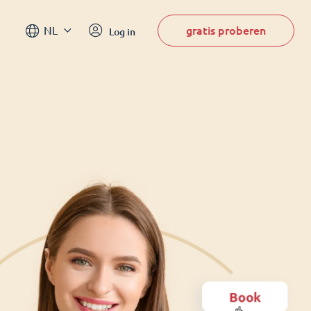
gratis proberen
NL
Log in