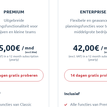
PREMIUM
ENTERPRISE
Uitgebreide
Flexibele en geavanc
ngsfunctionaliteit voor
planningsfuncties voor 
ijven en kleine teams
middelgrote bedrij
5,00€
42,00€
/ mnd
/ 
(excl. btw)
(e
AT) in a 12 month subscription
(excl. VAT) in a 12 month sub
(yearly)
(yearly)
agen gratis proberen
14 dagen gratis pr
f
Inclusief
functies van Classic
Alle functies van Pr