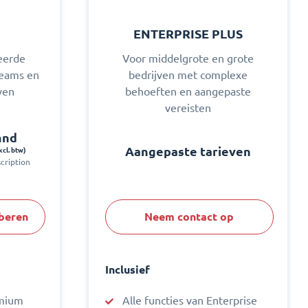
ENTERPRISE PLUS
eerde
Voor middelgrote en grote
teams en
bedrijven met complexe
ven
behoeften en aangepaste
vereisten
mnd
Aangepaste tarieven
xcl. btw)
scription
oberen
Neem contact op
Inclusief
emium
Alle functies van Enterprise