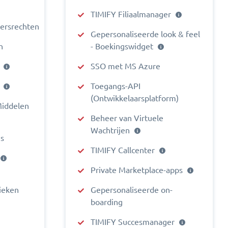
TIMIFY Filiaalmanager
ersrechten
Gepersonaliseerde look & feel
n
- Boekingswidget
n
SSO met MS Azure
n
Toegangs-API
(Ontwikkelaarsplatform)
Middelen
Beheer van Virtuele
Wachtrijen
gs
TIMIFY Callcenter
Private Marketplace-apps
ieken
Gepersonaliseerde on-
boarding
TIMIFY Succesmanager