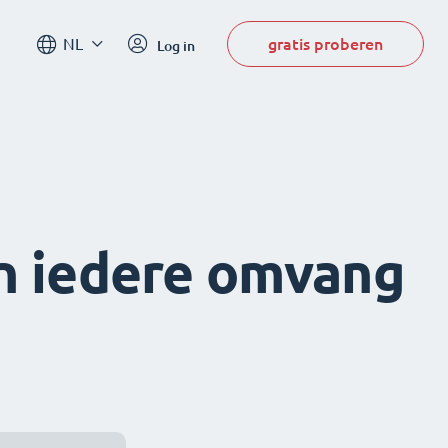
gratis proberen
NL
Log in
n iedere omvang