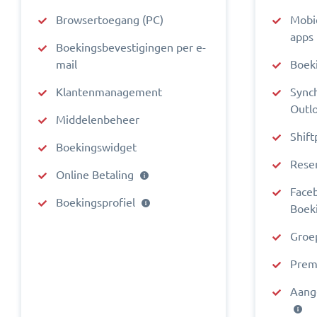
Browsertoegang (PC)
Mobie
apps
Boekingsbevestigingen per e-
mail
Boek
Klantenmanagement
Sync
Outl
Middelenbeheer
Shift
Boekingswidget
Rese
Online Betaling
Face
Boekingsprofiel
Boek
Groe
Prem
Aang