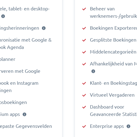
le, tablet- en desktop-
Beheer van
werknemers-/gebruik
ingsherinneringen
Boekingen Exportere
hronisatie met Google &
Gesplitste Boekinge
ook Agenda
Middelencategorieë
planner
Afhankelijkheid van 
rveren met Google
book en Instagram
Klant- en Boekingsta
ingen
Virtueel Vergaderen
psboekingen
Dashboard voor
ium apps
Geavanceerde Statist
epaste Gegevensvelden
Enterprise аpps