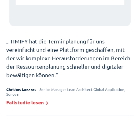
„ TIMIFY hat die Terminplanung für uns
vereinfacht und eine Plattform geschaffen, mit
der wir komplexe Herausforderungen im Bereich
der Ressourcenplanung schneller und digitaler
bewältigen können.“
Christos Lanaras
Christos Lanaras
- Senior Manager Lead Architect Global Application,
- Senior Manager Lead Architect Global Application,
Sonova
Sonova
Fallstudie lesen
Fallstudie lesen
Leon Fricke
Marnick Boerland
Leon Fricke
- Product Owner TIMIFY, Joka
- Product Owner TIMIFY, Joka
- Group Head of Omnichannel Infra & Logistics, Nexeye
Fallstudie lesen
Fallstudie lesen
Fallstudie lesen
Laurent Marteel
- Omnichannel Project Manager, Saint Maclou
Fallstudie lesen
Peter Glötzl-Stadler
- Executive Director, Zweirad-Center Stadler GmbH