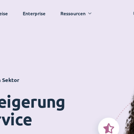
eise
Enterprise
Ressourcen
n Sektor
teigerung
rvice