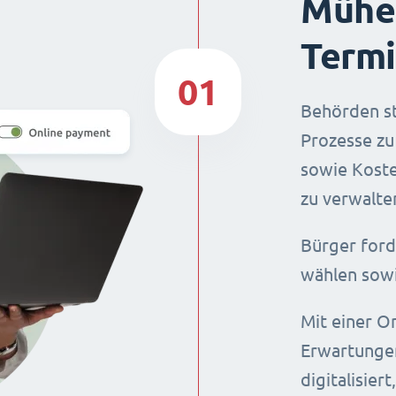
Mühel
Termi
01
Behörden st
Prozesse zu
sowie Koste
zu verwalte
Bürger ford
wählen sowi
Mit einer O
Erwartungen
digitalisier