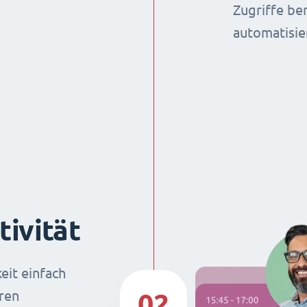
Zugriffe be
automatisie
ivität
eit einfach
02
hren