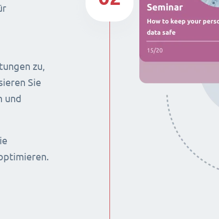
ür
stungen zu,
sieren Sie
n und
ie
optimieren.