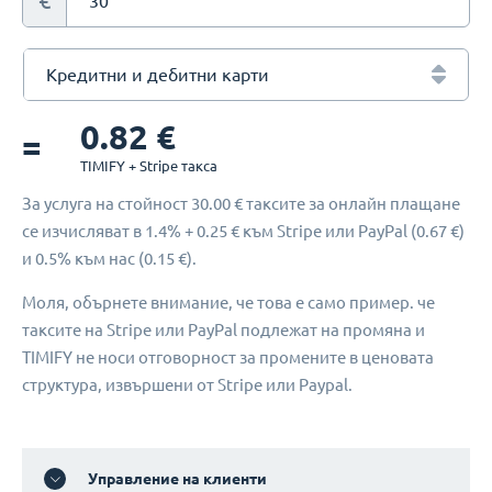
€
Кредитни и дебитни карти
0.82 €
=
TIMIFY + Stripe такса
За услуга на стойност
30.00 €
таксите за онлайн плащане
се изчисляват в
1.4% + 0.25 €
към Stripe или PayPal (
0.67 €
)
и
0.5%
към нас (
0.15 €
).
Моля, обърнете внимание, че това е само пример. че
таксите на Stripe или PayPal подлежат на промяна и
TIMIFY не носи отговорност за промените в ценовата
структура, извършени от Stripe или Paypal.
Управление на клиенти