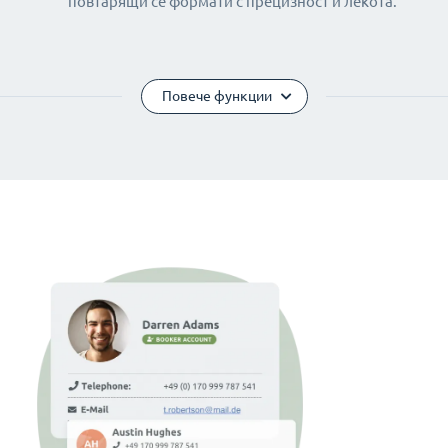
повтарящи се формати с прецизност и лекота.
Повече функции