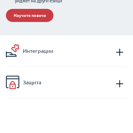
уиджет на други езици
Научете повече
Интеграции
Защита