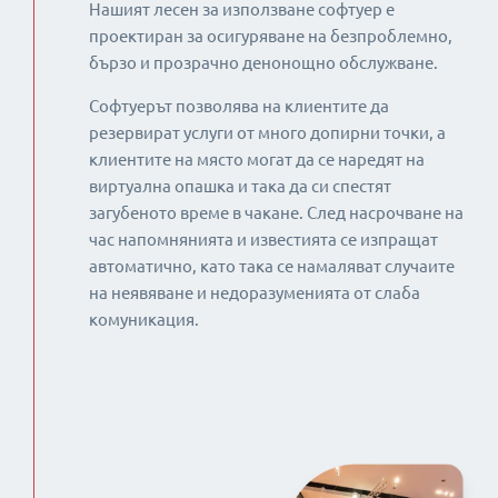
Нашият лесен за използване софтуер е
проектиран за осигуряване на безпроблемно,
бързо и прозрачно денонощно обслужване.
Софтуерът позволява на клиентите да
резервират услуги от много допирни точки, а
клиентите на място могат да се наредят на
виртуална опашка и така да си спестят
загубеното време в чакане. След насрочване на
час напомнянията и известията се изпращат
автоматично, като така се намаляват случаите
на неявяване и недоразуменията от слаба
комуникация.