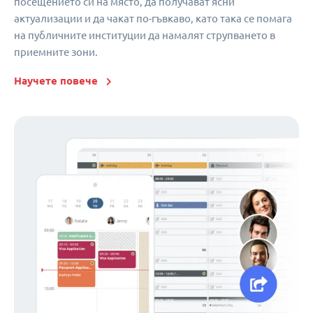
посещението си на място, да получават ясни
актуализации и да чакат по-гъвкаво, като така се помага
на публичните институции да намалят струпването в
приемните зони.
Научете повече