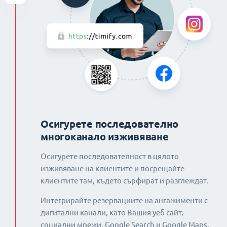
Осигурете последователно
многоканало изживяване
Осигурете последователност в цялото
изживяване на клиентите и посрещайте
клиентите там, където сърфират и разглеждат.
Интегрирайте резервациите на ангажименти с
дигитални канали, като Вашия уеб сайт,
социални мрежи, Google Search и Google Maps,