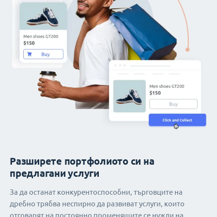
Разширете портфолиото си на
предлагани услуги
За да останат конкурентоспособни, търговците на
дребно трябва неспирно да развиват услуги, които
отговарят на постоянно променящите се нужди на