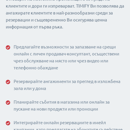
клиентите и дори ги изпреварват. TIMIFY Ви позволява да
ангажирате клиентите в най-разнообразни среди за
резервации и същевременно Ви осигурява ценна
информация от първа ръка.
Предлагайте възможности за запазване на срещи
онлайн с личен продавач-консултант, осъществени
чрез обслужване на място или чрез видео или
телефонно обаждане
Резервирайте ангажименти за преглед в изложбена
зала или у дома
Планирайте събития в магазина или онлайн за
пускане на нови продукти или промоции
Интегрирайте онлайн резервациите в имейл
кампании, като предлагате на абонатите съдействие