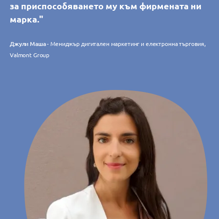
за приспособяването му към фирмената ни
марка."
Джули Маша
- Мениджър дигитален маркетинг и електронна търговия,
Valmont Group